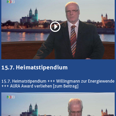
15.7. Heimatstipendium
15.7. Heimatstipendium +++ Willingmann zur Energiewende
+++ AURA Award verliehen
[zum Beitrag]