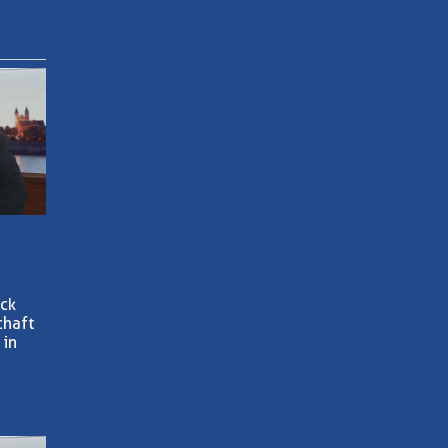
eck
chaft
 in