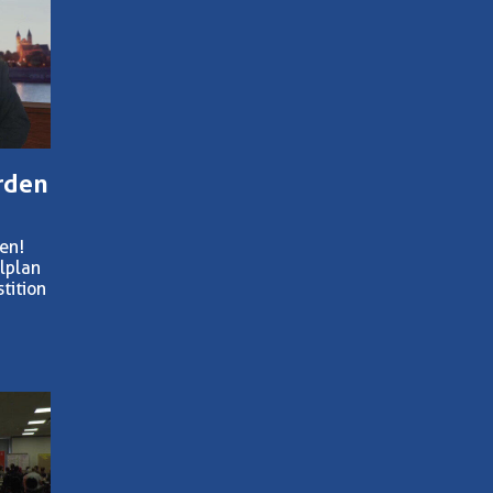
rden
en!
lplan
tition